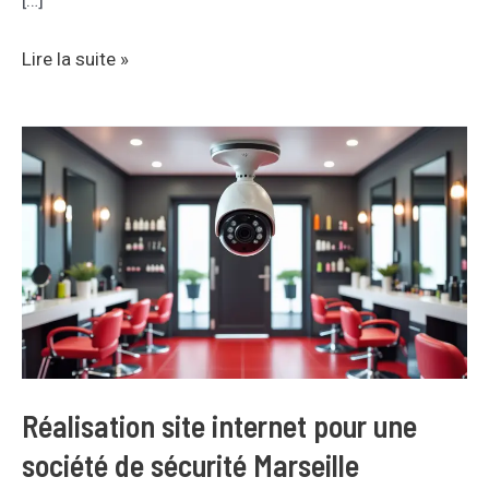
[…]
Lire la suite »
Réalisation
site
internet
pour
une
société
de
sécurité
Marseille
Réalisation site internet pour une
société de sécurité Marseille