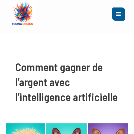
Main
Aller
au
Men
contenu
Comment gagner de
l’argent avec
l’intelligence artificielle
Comment
vendre